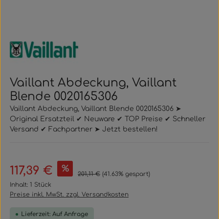
Vaillant Abdeckung, Vaillant
Blende 0020165306
Vaillant Abdeckung, Vaillant Blende 0020165306 ➤
Original Ersatzteil ✔ Neuware ✔ TOP Preise ✔ Schneller
Versand ✔ Fachpartner ➤ Jetzt bestellen!
Verkaufspreis:
%
117,39 €
Regulärer Preis:
201,11 €
(41.63% gespart)
Inhalt:
1 Stück
Preise inkl. MwSt. zzgl. Versandkosten
Lieferzeit: Auf Anfrage