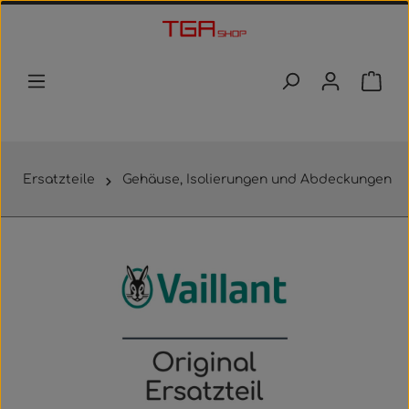
Zum Hauptinhalt springen
Waren
Ersatzteile
Gehäuse, Isolierungen und Abdeckungen
Bildergalerie überspringen