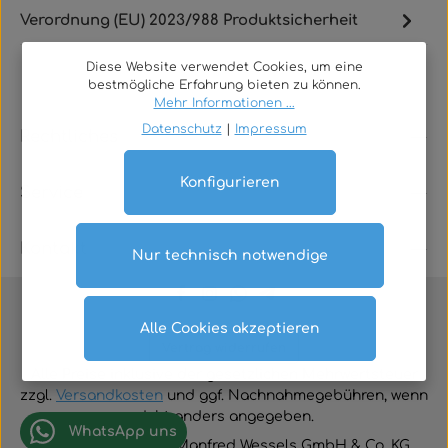
Verordnung (EU) 2023/988 Produktsicherheit
Diese Website verwendet Cookies, um eine
bestmögliche Erfahrung bieten zu können.
Mehr Informationen ...
Datenschutz
|
Impressum
Rechtliches
Konfigurieren
Service
Kontakt
Nur technisch notwendige
Alle Cookies akzeptieren
Vertrag widerrufen
Alle Preise inklusive der gesetzlichen Mehrwertsteuer
zzgl.
Versandkosten
und ggf. Nachnahmegebühren, wenn
nicht anders angegeben.
WhatsApp uns
© 2026 TGA-Shop • Manfred Wessels GmbH & Co. KG