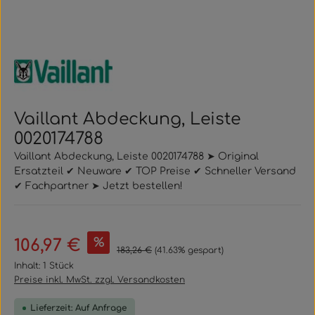
Vaillant Abdeckung, Leiste
0020174788
Vaillant Abdeckung, Leiste 0020174788 ➤ Original
Ersatzteil ✔ Neuware ✔ TOP Preise ✔ Schneller Versand
✔ Fachpartner ➤ Jetzt bestellen!
Verkaufspreis:
%
106,97 €
Regulärer Preis:
183,26 €
(41.63% gespart)
Inhalt:
1 Stück
Preise inkl. MwSt. zzgl. Versandkosten
Lieferzeit: Auf Anfrage