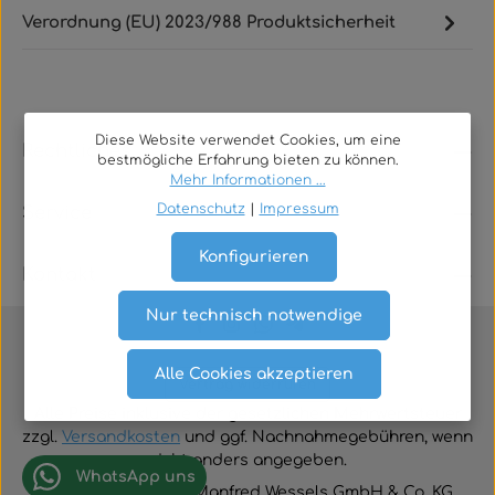
Verordnung (EU) 2023/988 Produktsicherheit
Diese Website verwendet Cookies, um eine
Rechtliches
bestmögliche Erfahrung bieten zu können.
Mehr Informationen ...
Datenschutz
|
Impressum
Service
Konfigurieren
Kontakt
Nur technisch notwendige
Alle Cookies akzeptieren
Vertrag widerrufen
Alle Preise inklusive der gesetzlichen Mehrwertsteuer
zzgl.
Versandkosten
und ggf. Nachnahmegebühren, wenn
nicht anders angegeben.
WhatsApp uns
© 2026 TGA-Shop • Manfred Wessels GmbH & Co. KG