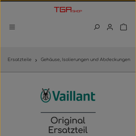
Zum Hauptinhalt springen
Waren
Ersatzteile
Gehäuse, Isolierungen und Abdeckungen
Bildergalerie überspringen