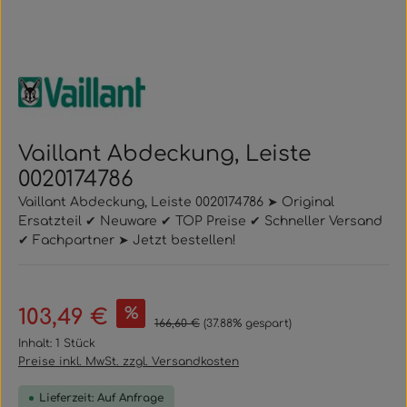
Vaillant Abdeckung, Leiste
0020174786
Vaillant Abdeckung, Leiste 0020174786 ➤ Original
Ersatzteil ✔ Neuware ✔ TOP Preise ✔ Schneller Versand
✔ Fachpartner ➤ Jetzt bestellen!
Verkaufspreis:
%
103,49 €
Regulärer Preis:
166,60 €
(37.88% gespart)
Inhalt:
1 Stück
Preise inkl. MwSt. zzgl. Versandkosten
Lieferzeit: Auf Anfrage