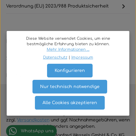
Verordnung (EU) 2023/988 Produktsicherheit
Diese Website verwendet Cookies, um eine
Rechtliches
bestmögliche Erfahrung bieten zu können.
Mehr Informationen ...
Datenschutz
|
Impressum
Service
Konfigurieren
Kontakt
Nur technisch notwendige
Alle Cookies akzeptieren
Vertrag widerrufen
Alle Preise inklusive der gesetzlichen Mehrwertsteuer
zzgl.
Versandkosten
und ggf. Nachnahmegebühren, wenn
nicht anders angegeben.
WhatsApp uns
© 2026 TGA-Shop • Manfred Wessels GmbH & Co. KG