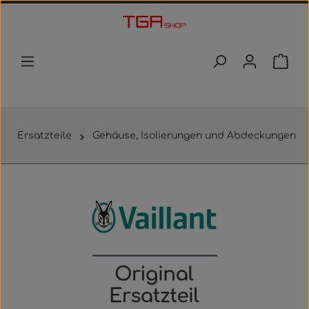
Zum Hauptinhalt springen
Waren
Ersatzteile
Gehäuse, Isolierungen und Abdeckungen
Bildergalerie überspringen