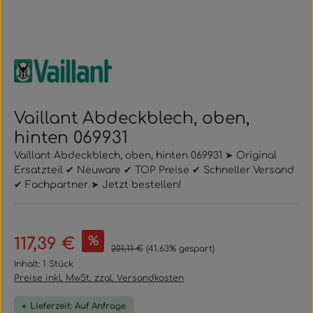
Vaillant Abdeckblech, oben,
hinten 069931
Vaillant Abdeckblech, oben, hinten 069931 ➤ Original
Ersatzteil ✔ Neuware ✔ TOP Preise ✔ Schneller Versand
✔ Fachpartner ➤ Jetzt bestellen!
Verkaufspreis:
%
117,39 €
Regulärer Preis:
201,11 €
(41.63% gespart)
Inhalt:
1 Stück
Preise inkl. MwSt. zzgl. Versandkosten
Lieferzeit: Auf Anfrage