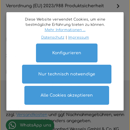
Verordnung (EU) 2023/988 Produktsicherheit
Diese Website verwendet Cookies, um eine
bestmögliche Erfahrung bieten zu können.
Mehr Informationen ...
Datenschutz
|
Impressum
Rechtliches
Konfigurieren
Service
Kontakt
Nur technisch notwendige
Alle Cookies akzeptieren
Vertrag widerrufen
Alle Preise inklusive der gesetzlichen Mehrwertsteuer
zzgl.
Versandkosten
und ggf. Nachnahmegebühren, wenn
nicht anders angegeben.
WhatsApp uns
© 2026 TGA-Shop • Manfred Wessels GmbH & Co. KG