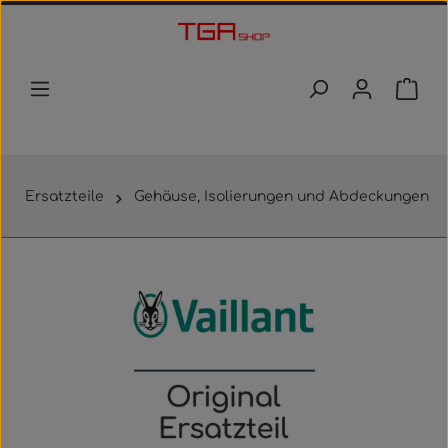
Zum Hauptinhalt springen
Waren
Ersatzteile
Gehäuse, Isolierungen und Abdeckungen
Bildergalerie überspringen