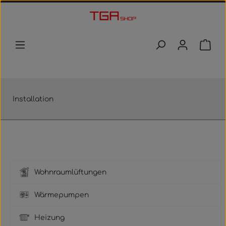
Zum Hauptinhalt springen
Waren
Installation
Wohnraumlüftungen
Wärmepumpen
Heizung