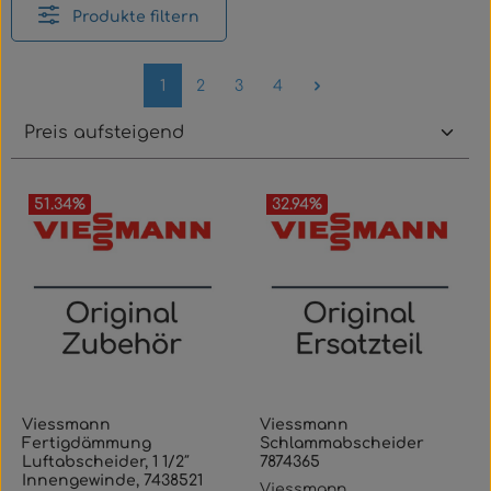
Produkte filtern
Seite
Seite
Seite
Seite
1
2
3
4
51.34
%
32.94
%
Viessmann
Viessmann
Fertigdämmung
Schlammabscheider
Luftabscheider, 1 1/2″
7874365
Innengewinde, 7438521
Viessmann