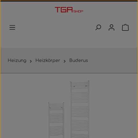
Zum Hauptinhalt springen
Waren
Heizung
Heizkörper
Buderus
Bildergalerie überspringen