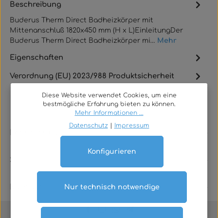
Beschreibung
Buderus Therm Direct Badheizkörper mit
Mittenanschluß 1820x450 mm (H x L)EinleitungDer
Buderus Therm Direct Badheizkörper mi…
Mehr
Eigenschaften
Verordnung (EU) 2023/988 Produktsicherheit
Diese Website verwendet Cookies, um eine
bestmögliche Erfahrung bieten zu können.
Mehr Informationen ...
Datenschutz
|
Impressum
Rechtliches
Konfigurieren
Service
Kontakt
Nur technisch notwendige