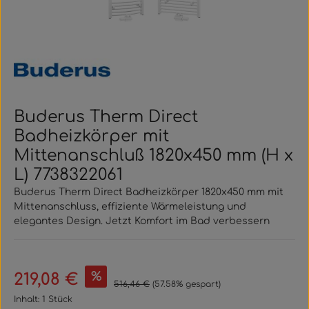
Buderus Therm Direct
Badheizkörper mit
Mittenanschluß 1820x450 mm (H x
L) 7738322061
Buderus Therm Direct Badheizkörper 1820x450 mm mit
Mittenanschluss, effiziente Wärmeleistung und
elegantes Design. Jetzt Komfort im Bad verbessern
Verkaufspreis:
%
219,08 €
Regulärer Preis:
516,46 €
(57.58% gespart)
Inhalt:
1 Stück