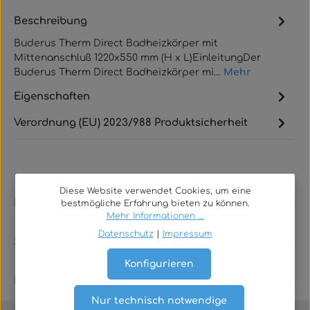
Beschreibung
Buderus Therm Direct Badheizkörper mit
Mittenanschluß 1220x550 mm (H x L)EinleitungDer
Buderus Therm Direct Badheizkörper mi…
Mehr
Eigenschaften
Verordnung (EU) 2023/988 Produktsicherheit
Diese Website verwendet Cookies, um eine
Rechtliches
bestmögliche Erfahrung bieten zu können.
Mehr Informationen ...
Datenschutz
|
Impressum
Service
Konfigurieren
Kontakt
Nur technisch notwendige