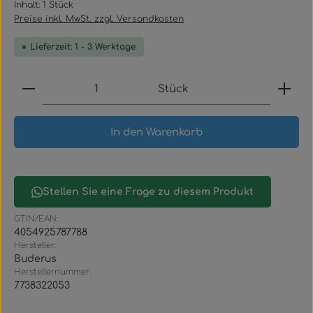
Inhalt:
1 Stück
Preise inkl. MwSt. zzgl. Versandkosten
Lieferzeit: 1 - 3 Werktage
Produkt Anzahl: Gib den gewünschten Wert ein
Stück
In den Warenkorb
Stellen Sie eine Frage zu diesem Produkt
GTIN/EAN:
4054925787788
Hersteller:
Buderus
Herstellernummer:
7738322053