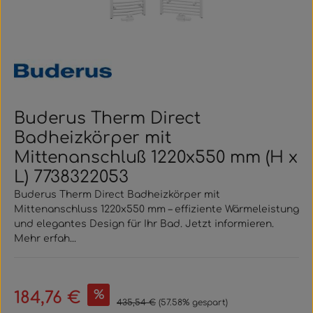
Buderus Therm Direct
Badheizkörper mit
Mittenanschluß 1220x550 mm (H x
L) 7738322053
Buderus Therm Direct Badheizkörper mit
Mittenanschluss 1220x550 mm – effiziente Wärmeleistung
und elegantes Design für Ihr Bad. Jetzt informieren.
Mehr erfah...
Verkaufspreis:
%
184,76 €
Regulärer Preis:
435,54 €
(57.58% gespart)