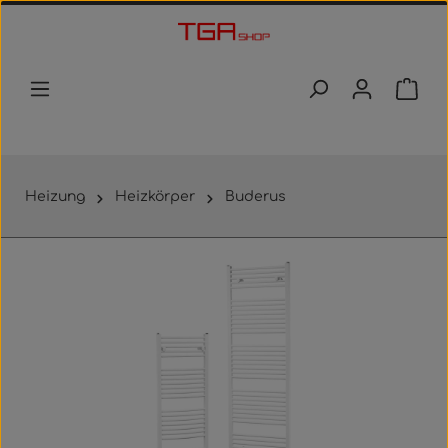
Zum Hauptinhalt springen
Waren
Heizung
Heizkörper
Buderus
Bildergalerie überspringen