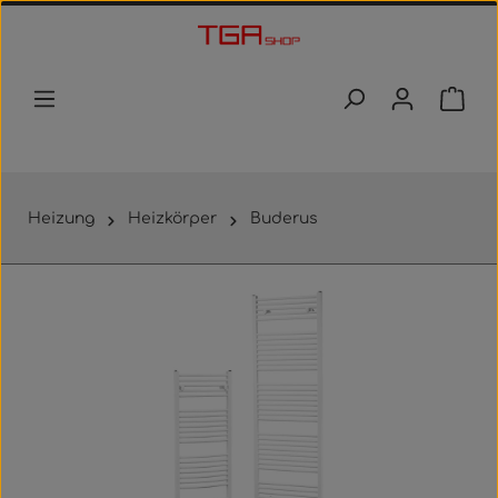
Zum Hauptinhalt springen
Waren
Heizung
Heizkörper
Buderus
Bildergalerie überspringen