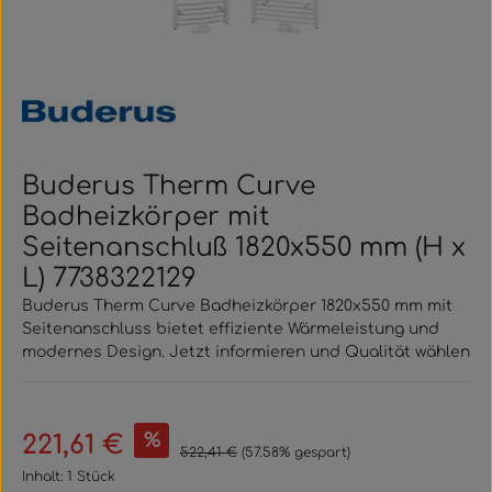
Buderus Therm Curve
Badheizkörper mit
Seitenanschluß 1820x550 mm (H x
L) 7738322129
Buderus Therm Curve Badheizkörper 1820x550 mm mit
Seitenanschluss bietet effiziente Wärmeleistung und
modernes Design. Jetzt informieren und Qualität wählen
Verkaufspreis:
%
221,61 €
Regulärer Preis:
522,41 €
(57.58% gespart)
Inhalt:
1 Stück