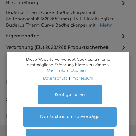
Beschreibung
Buderus Therm Curve Badheizkörper mit
Seitenanschluß 1820x550 mm (H x L)EinleitungDer
Buderus Therm Curve Badheizkörper mit…
Mehr
Eigenschaften
Verordnung (EU) 2023/988 Produktsicherheit
Diese Website verwendet Cookies, um eine
bestmögliche Erfahrung bieten zu können.
Mehr Informationen ...
Datenschutz
|
Impressum
Rechtliches
Konfigurieren
Service
Kontakt
Nur technisch notwendige