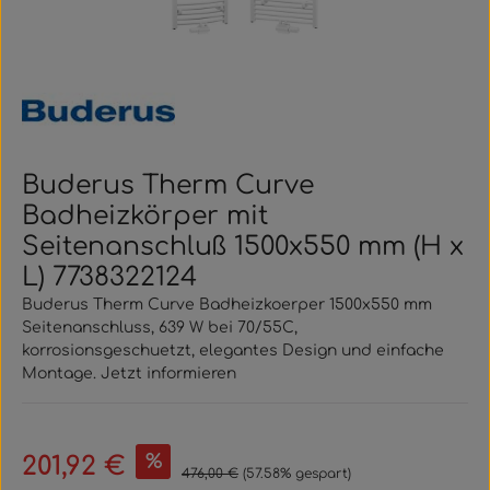
Buderus Therm Curve
Badheizkörper mit
Seitenanschluß 1500x550 mm (H x
L) 7738322124
Buderus Therm Curve Badheizkoerper 1500x550 mm
Seitenanschluss, 639 W bei 70/55C,
korrosionsgeschuetzt, elegantes Design und einfache
Montage. Jetzt informieren
Verkaufspreis:
%
201,92 €
Regulärer Preis:
476,00 €
(57.58% gespart)