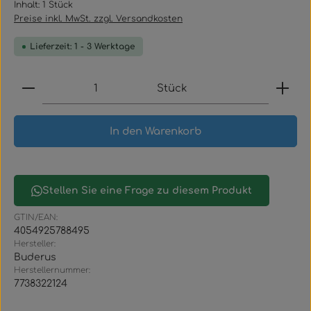
Inhalt:
1 Stück
Preise inkl. MwSt. zzgl. Versandkosten
Lieferzeit: 1 - 3 Werktage
Produkt Anzahl: Gib den gewünschten Wert ein
Stück
In den Warenkorb
Stellen Sie eine Frage zu diesem Produkt
GTIN/EAN:
4054925788495
Hersteller:
Buderus
Herstellernummer:
7738322124