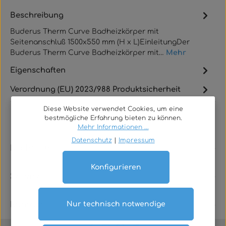
Beschreibung
Buderus Therm Curve Badheizkörper mit
Seitenanschluß 1500x550 mm (H x L)EinleitungDer
Buderus Therm Curve Badheizkörper mit…
Mehr
Eigenschaften
Verordnung (EU) 2023/988 Produktsicherheit
Diese Website verwendet Cookies, um eine
bestmögliche Erfahrung bieten zu können.
Mehr Informationen ...
Datenschutz
|
Impressum
Rechtliches
Konfigurieren
Service
Kontakt
Nur technisch notwendige