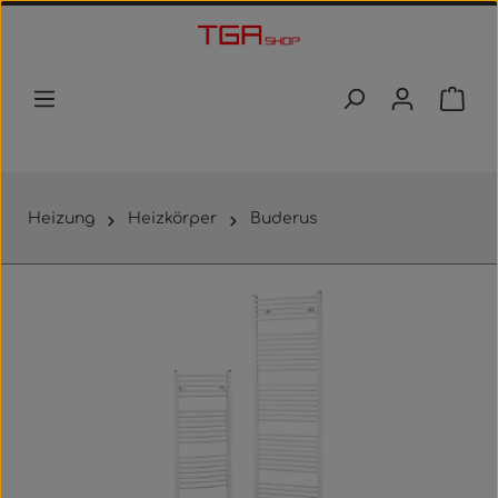
Zum Hauptinhalt springen
Waren
Heizung
Heizkörper
Buderus
Bildergalerie überspringen