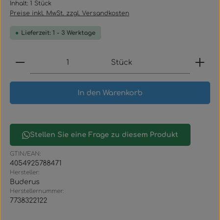
Inhalt:
1 Stück
Preise inkl. MwSt. zzgl. Versandkosten
Lieferzeit: 1 - 3 Werktage
Produkt Anzahl: Gib den gewünschten Wert ein
Stück
In den Warenkorb
Stellen Sie eine Frage zu diesem Produkt
GTIN/EAN:
4054925788471
Hersteller:
Buderus
Herstellernummer:
7738322122