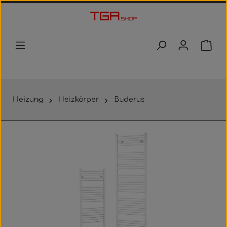
Zum Hauptinhalt springen
Waren
Heizung
Heizkörper
Buderus
Bildergalerie überspringen