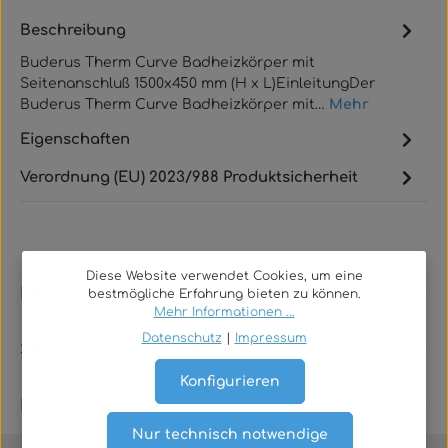
Beschreibung
Buderus Therm Curve Badheizkörper mit
Seitenanschluß 1500x450 mm (H x L)EinleitungDer
Buderus Therm Curve Badheizkörper mit…
Mehr
Eigenschaften
Verordnung (EU) 2023/988 Produktsicherheit
Diese Website verwendet Cookies, um eine
Rechtliches
bestmögliche Erfahrung bieten zu können.
Mehr Informationen ...
Datenschutz
|
Impressum
Service
Konfigurieren
Kontakt
Nur technisch notwendige