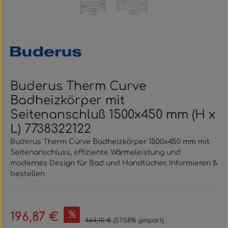
Buderus Therm Curve
Badheizkörper mit
Seitenanschluß 1500x450 mm (H x
L) 7738322122
Buderus Therm Curve Badheizkörper 1500x450 mm mit
Seitenanschluss, effiziente Wärmeleistung und
modernes Design für Bad und Handtücher. Informieren &
bestellen
Verkaufspreis:
%
196,87 €
Regulärer Preis:
464,10 €
(57.58% gespart)