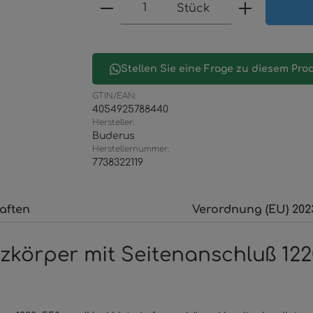
Produkt Anzahl: Gib den 
Stück
Stellen Sie eine Frage zu diesem Pro
GTIN/EAN:
4054925788440
Hersteller:
Buderus
Herstellernummer:
7738322119
aften
Verordnung (EU) 202
körper mit Seitenanschluß 122