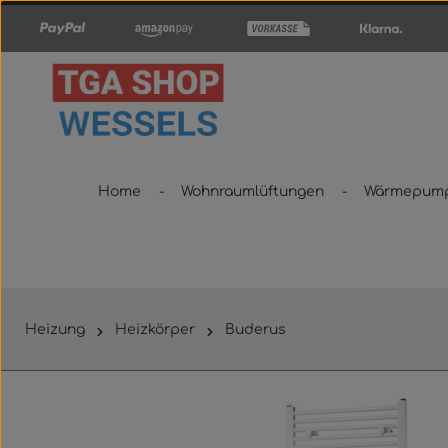
um Hauptinhalt springen
Zur Hauptnavigation springen
Home
Wohnraumlüftungen
Wärmepum
Heizung
Heizkörper
Buderus
Bildergalerie überspringen