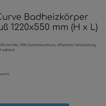
urve Badheizkörper
uß 1220x550 mm (H x L)
0 mm RAL 9016 Seitenanschluss, effiziente Heizleistung
d wählen!
espart)