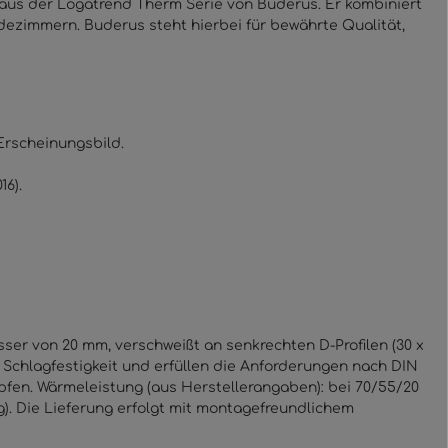
aus der Logatrend Therm Serie von Buderus. Er kombiniert
ezimmern. Buderus steht hierbei für bewährte Qualität,
Erscheinungsbild.
6).
er von 20 mm, verschweißt an senkrechten D-Profilen (30 x
 Schlagfestigkeit und erfüllen die Anforderungen nach DIN
opfen. Wärmeleistung (aus Herstellerangaben): bei 70/55/20
). Die Lieferung erfolgt mit montagefreundlichem