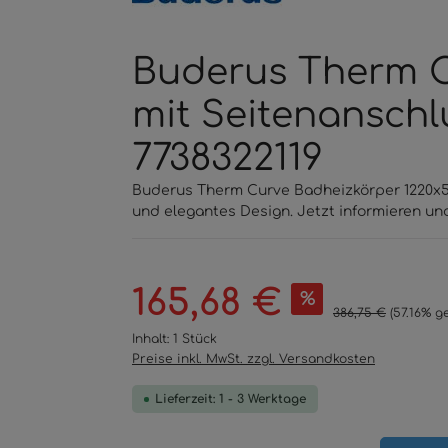
Buderus Therm C
mit Seitenanschl
7738322119
Buderus Therm Curve Badheizkörper 1220x55
und elegantes Design. Jetzt informieren un
Verkaufspreis:
165,68 €
%
Regulärer Preis:
386,75 €
(57.16% g
Inhalt:
1 Stück
Preise inkl. MwSt. zzgl. Versandkosten
Lieferzeit: 1 - 3 Werktage