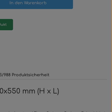
gewünschten Wert ein oder benutze 
In den Warenkorb
dukt
3/988 Produktsicherheit
0x550 mm (H x L)