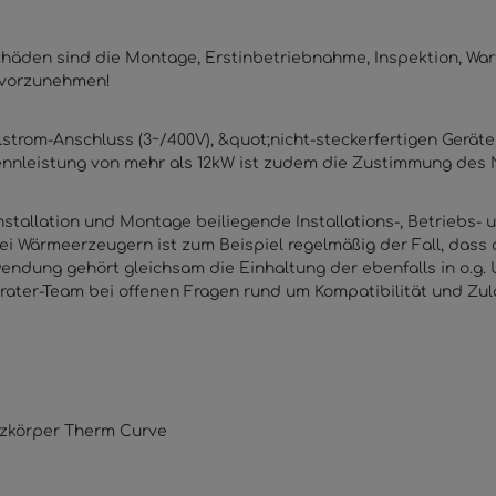
den sind die Montage, Erstinbetriebnahme, Inspektion, Wart
) vorzunehmen!
elstrom-Anschluss (3~/400V), &quot;nicht-steckerfertigen Gerä
Nennleistung von mehr als 12kW ist zudem die Zustimmung des 
tallation und Montage beiliegende Installations-, Betriebs-
 Wärmeerzeugern ist zum Beispiel regelmäßig der Fall, dass a
ung gehört gleichsam die Einhaltung der ebenfalls in o.g. 
rater-Team bei offenen Fragen rund um Kompatibilität und Zu
zkörper Therm Curve