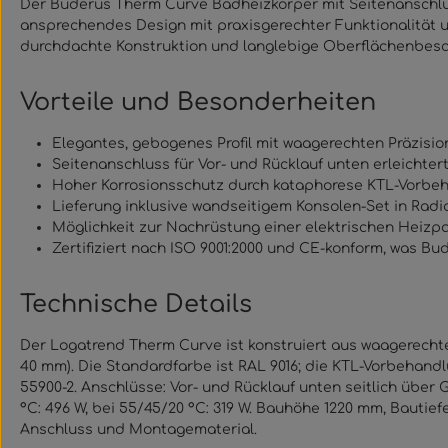
Der Buderus Therm Curve Badheizkörper mit Seitenanschlus
ansprechendes Design mit praxisgerechter Funktionalität 
durchdachte Konstruktion und langlebige Oberflächenbesc
Vorteile und Besonderheiten
Elegantes, gebogenes Profil mit waagerechten Präzision
Seitenanschluss für Vor- und Rücklauf unten erleichte
Hoher Korrosionsschutz durch kataphorese KTL-Vorbeha
Lieferung inklusive wandseitigem Konsolen-Set in Radi
Möglichkeit zur Nachrüstung einer elektrischen Heizpa
Zertifiziert nach ISO 9001:2000 und CE-konform, was Bu
Technische Details
Der Logatrend Therm Curve ist konstruiert aus waagerecht
40 mm). Die Standardfarbe ist RAL 9016; die KTL-Vorbehand
55900-2. Anschlüsse: Vor- und Rücklauf unten seitlich über 
°C: 496 W, bei 55/45/20 °C: 319 W. Bauhöhe 1220 mm, Bauti
Anschluss und Montagematerial.