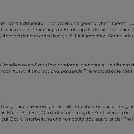
nd Handtuchradiator in privaten und gewerblichen Bädern. Durc
d kann als Zusatzheizung zur Erhöhung des Komforts dienen. O
tem betrieben werden kann, z. B. für kurzfristige Wärme ode
e Wandkonsolen-Set in Radiatorfarbe, drehbarem Entlüftungssto
e nach Auswahl sind optional passende Thermostatköpfe, Vent
 Design und zuverlässige Technik: robuste Stahlausführung, 
 Bäder. Buderus' Qualitätsstandards, die Zertifizierung und 
t auf Optik, Verarbeitung und Kompatibilität legen, ist der The