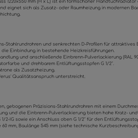
s 1220x550 mm (H x L) ist ein formschöner Handtuchradiator 
und eignet sich als Zusatz- oder Raumheizung in modernen Bad
hichtung.
s-Stahlrundrohren und senkrechten D-Profilen für attraktives 
rt die Einbindung in bestehende Heizkreisführungen.
ndlung und anschließende Einbrenn-Pulverlackierung (RAL 901
atorfarbe und drehbarem Entlüftungsstopfen G 1/2″.
trone als Zusatzheizung.
derus' Qualitätsanspruch unterstreicht.
en, gebogenen Präzisions-Stahlrundrohren mit einem Durchmess
lung und die Einbrenn-Pulverlackierung bieten hohe Kratz- und
G 1/2-IG sowie ein Anschluss oben G 1/2″ für den Entlüftungsst
efe 60 mm, Baulänge 545 mm (siehe technische Kurzbeschreibung