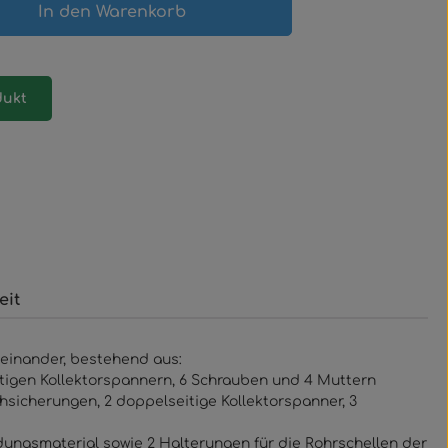
gewünschten Wert ein oder benutze 
In den Warenkorb
dukt
eit
neinander, bestehend aus:
eitigen Kollektorspannern, 6 Schrauben und 4 Muttern
chsicherungen, 2 doppelseitige Kollektorspanner, 3
dungsmaterial sowie 2 Halterungen für die Rohrschellen der