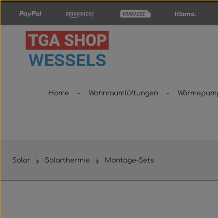
um Hauptinhalt springen
Zur Hauptnavigation springen
Home
Wohnraumlüftungen
Wärmepum
Solar
Solarthermie
Montage-Sets
Bildergalerie überspringen