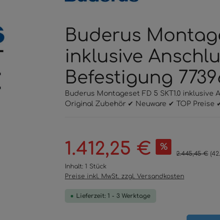
Buderus Montage
inklusive Anschl
Befestigung 7739
Buderus Montageset FD 5 SKT1.0 inklusive 
Original Zubehör ✔ Neuware ✔ TOP Preise ✔
Verkaufspreis:
1.412,25 €
%
Regulärer Preis
2.445,45 €
(42
Inhalt:
1 Stück
Preise inkl. MwSt. zzgl. Versandkosten
Lieferzeit: 1 - 3 Werktage