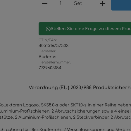
Produkt Anzahl: Gib den 
Set
Stellen Sie eine Frage zu diesem Pro
GTIN/EAN:
4051516757533
Hersteller:
Buderus
Herstellernummer:
7739603154
Verordnung (EU) 2023/988 Produktsicherh
llektoren Logasol SKS5.0-s oder SKT1.0-s in einer Reihe nebe
Aluminium-Profilschienen, 2 Abrutschsicherungen sowie 4 eins
tütze, 2 Aluminium-Profilschienen, 2 Steckverbinder, 2 Abruts
chraubung für 18er Kupferrohr, 2 Verschlusskappen und Verbin