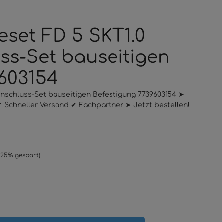
set FD 5 SKT1.0
uss-Set bauseitigen
603154
Anschluss-Set bauseitigen Befestigung 7739603154 ➤
 Schneller Versand ✔ Fachpartner ➤ Jetzt bestellen!
:
.25% gespart)