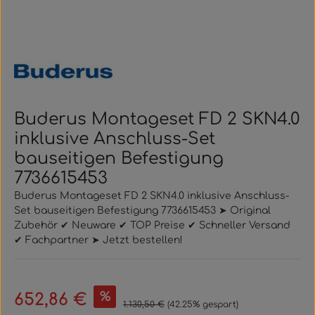
Buderus Montageset FD 2 SKN4.0
inklusive Anschluss-Set
bauseitigen Befestigung
7736615453
Buderus Montageset FD 2 SKN4.0 inklusive Anschluss-
Set bauseitigen Befestigung 7736615453 ➤ Original
Zubehör ✔ Neuware ✔ TOP Preise ✔ Schneller Versand
✔ Fachpartner ➤ Jetzt bestellen!
Verkaufspreis:
%
652,86 €
Regulärer Preis:
1.130,50 €
(42.25% gespart)