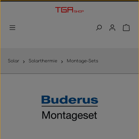
Zum Hauptinhalt springen
Waren
Solar
Solarthermie
Montage-Sets
Bildergalerie überspringen