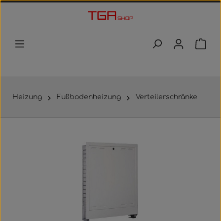
Zum Hauptinhalt springen
Waren
Heizung
Fußbodenheizung
Verteilerschränke
Bildergalerie überspringen