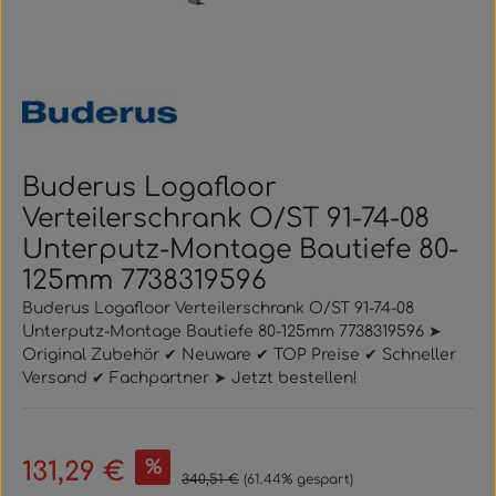
Buderus Logafloor
Verteilerschrank O/ST 91-74-08
Unterputz-Montage Bautiefe 80-
125mm 7738319596
Buderus Logafloor Verteilerschrank O/ST 91-74-08
Unterputz-Montage Bautiefe 80-125mm 7738319596 ➤
Original Zubehör ✔ Neuware ✔ TOP Preise ✔ Schneller
Versand ✔ Fachpartner ➤ Jetzt bestellen!
Verkaufspreis:
%
131,29 €
Regulärer Preis:
340,51 €
(61.44% gespart)