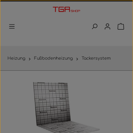
Zum Hauptinhalt springen
Waren
Heizung
Fußbodenheizung
Tackersystem
Bildergalerie überspringen