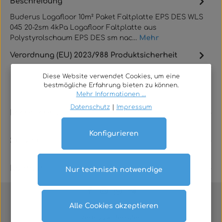
Beschreibung
Buderus Logafloor 10m² Paket Faltplatte EPS DES WLS
045 20-2sm 4kPa Logafloor Faltplatte aus
Polystyrolschaum EPS DES sm nac…
Mehr
Verordnung (EU) 2023/988 Produktsicherheit
Diese Website verwendet Cookies, um eine
bestmögliche Erfahrung bieten zu können.
Mehr Informationen ...
Datenschutz
|
Impressum
Rechtliches
Konfigurieren
Service
Kontakt
Nur technisch notwendige
Alle Cookies akzeptieren
Vertrag widerrufen