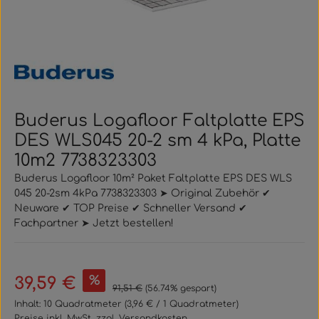
Buderus Logafloor Faltplatte EPS
DES WLS045 20-2 sm 4 kPa, Platte
10m2 7738323303
Buderus Logafloor 10m² Paket Faltplatte EPS DES WLS
045 20-2sm 4kPa 7738323303 ➤ Original Zubehör ✔
Neuware ✔ TOP Preise ✔ Schneller Versand ✔
Fachpartner ➤ Jetzt bestellen!
Verkaufspreis:
%
39,59 €
Regulärer Preis:
91,51 €
(56.74% gespart)
Inhalt:
10 Quadratmeter
(3,96 € / 1 Quadratmeter)
Preise inkl. MwSt. zzgl. Versandkosten