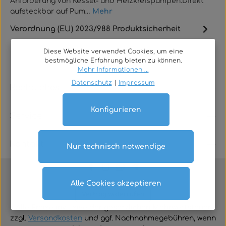
Anforderung von Kessel- und Heizkreispumpen.Direkt
aufsteckbar auf Pum…
Mehr
Verordnung (EU) 2023/988 Produktsicherheit
Diese Website verwendet Cookies, um eine
bestmögliche Erfahrung bieten zu können.
Mehr Informationen ...
Datenschutz
|
Impressum
Rechtliches
Konfigurieren
Service
Kontakt
Nur technisch notwendige
Alle Cookies akzeptieren
Vertrag widerrufen
Alle Preise inklusive der gesetzlichen Mehrwertsteuer
zzgl.
Versandkosten
und ggf. Nachnahmegebühren, wenn