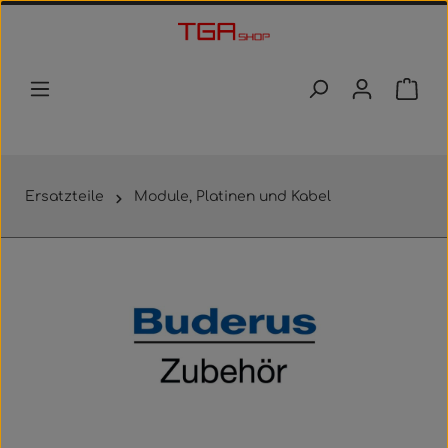
Zum Hauptinhalt springen
Waren
Ersatzteile
Module, Platinen und Kabel
Bildergalerie überspringen