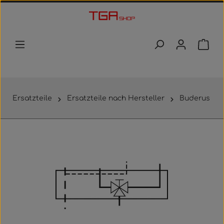
Zum Hauptinhalt springen
Waren
Ersatzteile
Ersatzteile nach Hersteller
Buderus
Bildergalerie überspringen