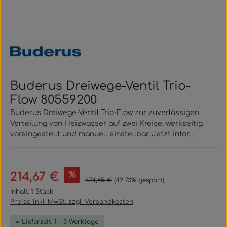
Buderus Dreiwege-Ventil Trio-
Flow 80559200
Buderus Dreiwege-Ventil Trio-Flow zur zuverlässigen
Verteilung von Heizwasser auf zwei Kreise, werkseitig
voreingestellt und manuell einstellbar. Jetzt infor...
Verkaufspreis:
%
214,67 €
Regulärer Preis:
374,85 €
(42.73% gespart)
Inhalt:
1 Stück
Preise inkl. MwSt. zzgl. Versandkosten
Lieferzeit: 1 - 3 Werktage