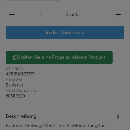
Produkt Anzahl: Gib den gewünschten Wert ein
Stück
In den Warenkorb
Stellen Sie eine Frage zu diesem Produkt
GTIN/EAN:
4051516573737
Hersteller:
Buderus
Herstellernummer:
80559200
Beschreibung
Buderus Dreiwege-Ventil Trio-FlowEinleitungDas