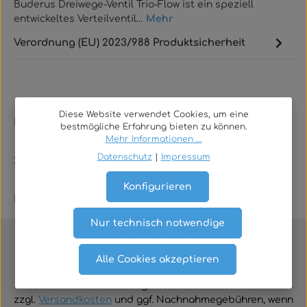
Buderus Dreiwege-Ventil Trio-Flow ist ein speziell
entwickeltes Verteilventil…
Mehr
Verordnung (EU) 2023/988 Produktsicherheit
Diese Website verwendet Cookies, um eine
Rechtliches
bestmögliche Erfahrung bieten zu können.
Mehr Informationen ...
Datenschutz
|
Impressum
Service
Konfigurieren
Kontakt
Nur technisch notwendige
Alle Cookies akzeptieren
Vertrag widerrufen
Alle Preise inklusive der gesetzlichen Mehrwertsteuer
zzgl.
Versandkosten
und ggf. Nachnahmegebühren, wenn