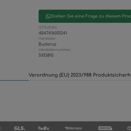
Stellen Sie eine Frage zu diesem Pro
GTIN/EAN:
4047416001241
Hersteller:
Buderus
Herstellernummer:
5103810
Verordnung (EU) 2023/988 Produktsicherh