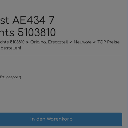
st AE434 7
hts 5103810
chts 5103810 ➤ Original Ersatzteil ✔ Neuware ✔ TOP Preise
bestellen!
:
75% gespart)
gewünschten Wert ein oder benutze 
In den Warenkorb