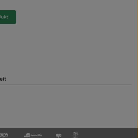
dukt
eit