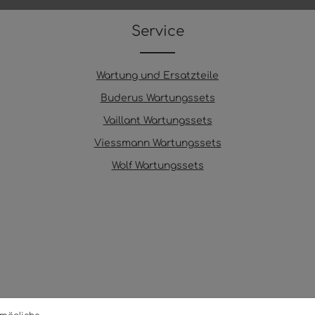
Service
Wartung und Ersatzteile
Buderus Wartungssets
Vaillant Wartungssets
Viessmann Wartungssets
Wolf Wartungssets