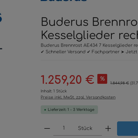
Buderus Brennro
Kesselglieder rec
Buderus Brennrost AE434 7 Kesselglieder re
✔ Schneller Versand ✔ Fachpartner ➤ Jetzt 
Verkaufspreis:
1.259,20 €
%
Regulärer Preis
1.844,98 €
(31.
Inhalt:
1 Stück
Preise inkl. MwSt. zzgl. Versandkosten
Lieferzeit: 1 - 3 Werktage
Produkt Anzahl: Gib den 
Stück