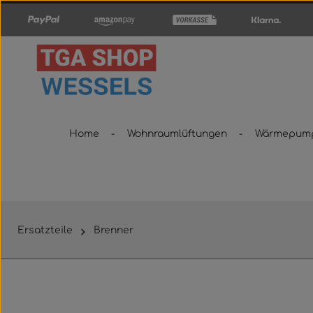
um Hauptinhalt springen
Zur Hauptnavigation springen
Home
Wohnraumlüftungen
Wärmepum
Ersatzteile
Brenner
Bildergalerie überspringen