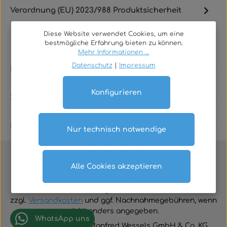
Verordnung (EU) 2023/988 Produktsicherheit
Diese Website verwendet Cookies, um eine
bestmögliche Erfahrung bieten zu können.
Mehr Informationen ...
Datenschutz
|
Impressum
Rechtliches
Konfigurieren
Service
Kontakt
Nur technisch notwendige
Alle Cookies akzeptieren
Vertrag widerrufen
Alle Preise inklusive der gesetzlichen Mehrwertsteuer
zzgl.
Versandkosten
und ggf. Nachnahmegebühren, wenn
nicht anders angegeben.
WhatsApp uns
© 2026 TGA-Shop • Manfred Wessels GmbH & Co. KG