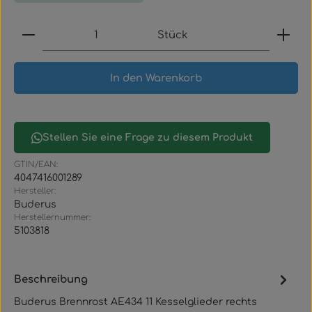
Produkt Anzahl: Gib den gewünschten Wert ein
Stück
In den Warenkorb
Stellen Sie eine Frage zu diesem Produkt
GTIN/EAN:
4047416001289
Hersteller:
Buderus
Herstellernummer:
5103818
Beschreibung
Buderus Brennrost AE434 11 Kesselglieder rechts