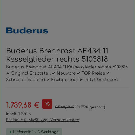
Buderus Brennrost AE434 11
Kesselglieder rechts 5103818
Buderus Brennrost AE434 11 Kesselglieder rechts 5103818
➤ Original Ersatzteil ✔ Neuware ✔ TOP Preise ✔
Schneller Versand ✔ Fachpartner ➤ Jetzt bestellen!
Verkaufspreis:
%
1.739,68 €
Regulärer Preis:
2.548,98 €
(31.75% gespart)
Inhalt:
1 Stück
Preise inkl. MwSt. zzgl. Versandkosten
Lieferzeit: 1 - 3 Werktage