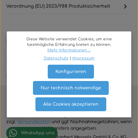
Verordnung (EU) 2023/988 Produktsicherheit
Diese Website verwendet Cookies, um eine
Rechtliches
bestmögliche Erfahrung bieten zu können.
Mehr Informationen ...
Datenschutz
|
Impressum
Service
Konfigurieren
Kontakt
Nur technisch notwendige
Alle Cookies akzeptieren
Vertrag widerrufen
Alle Preise inklusive der gesetzlichen Mehrwertsteuer
zzgl.
Versandkosten
und ggf. Nachnahmegebühren, wenn
nicht anders angegeben.
WhatsApp uns
© 2026 TGA-Shop • Manfred Wessels GmbH & Co. KG