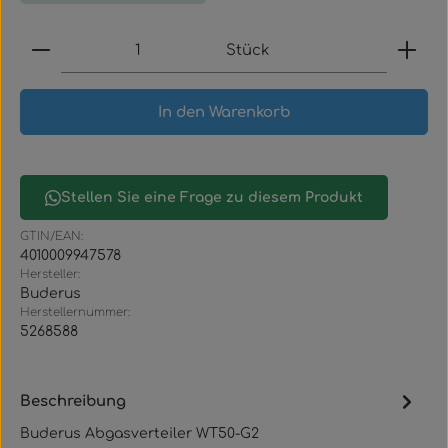
Produkt Anzahl: Gib den gewünschten Wert ein
Stück
In den Warenkorb
Stellen Sie eine Frage zu diesem Produkt
GTIN/EAN:
4010009947578
Hersteller:
Buderus
Herstellernummer:
5268588
Beschreibung
Buderus Abgasverteiler WT50-G2