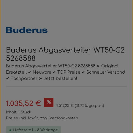
Buderus Abgasverteiler WT50-G2
5268588
Buderus Abgasverteiler WT50-G2 5268588 ➤ Original
Ersatzteil ✔ Neuware ✔ TOP Preise ✔ Schneller Versand
✔ Fachpartner ➤ Jetzt bestellen!
Verkaufspreis:
%
1.035,52 €
Regulärer Preis:
1.517,25 €
(31.75% gespart)
Inhalt:
1 Stück
Preise inkl. MwSt. zzgl. Versandkosten
Lieferzeit: 1 - 3 Werktage