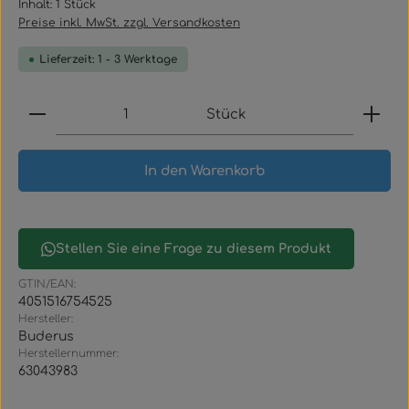
Inhalt:
1 Stück
Preise inkl. MwSt. zzgl. Versandkosten
Lieferzeit: 1 - 3 Werktage
Produkt Anzahl: Gib den gewünschten Wert ein
Stück
In den Warenkorb
Stellen Sie eine Frage zu diesem Produkt
GTIN/EAN:
4051516754525
Hersteller:
Buderus
Herstellernummer:
63043983