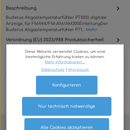
Beschreibung
Buderus Abgastemperaturfühler PT1000, digitale
Anzeige, für FM444/FM-AM/AM200EinleitungDer
Buderus Abgastemperaturfühler PT1…
Mehr
Verordnung (EU) 2023/988 Produktsicherheit
Diese Website verwendet Cookies, um eine
bestmögliche Erfahrung bieten zu können.
Mehr Informationen ...
Datenschutz
|
Impressum
Rechtliches
Konfigurieren
Service
Kontakt
Nur technisch notwendige
Alle Cookies akzeptieren