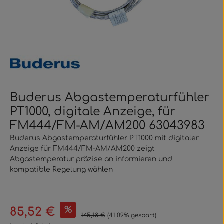
Buderus Abgastemperaturfühler
PT1000, digitale Anzeige, für
FM444/FM-AM/AM200 63043983
Buderus Abgastemperaturfühler PT1000 mit digitaler
Anzeige für FM444/FM-AM/AM200 zeigt
Abgastemperatur präzise an informieren und
kompatible Regelung wählen
Verkaufspreis:
%
85,52 €
Regulärer Preis:
145,18 €
(41.09% gespart)