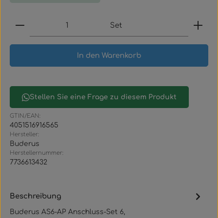
Produkt Anzahl: Gib den gewünschten Wert ein
Set
In den Warenkorb
Stellen Sie eine Frage zu diesem Produkt
GTIN/EAN:
4051516916565
Hersteller:
Buderus
Herstellernummer:
7736613432
Beschreibung
Buderus AS6-AP Anschluss-Set 6,