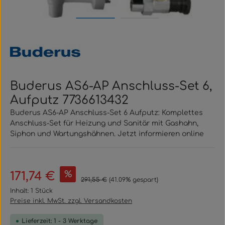
Buderus AS6-AP Anschluss-Set 6,
Aufputz 7736613432
Buderus AS6-AP Anschluss-Set 6 Aufputz: Komplettes
Anschluss-Set für Heizung und Sanitär mit Gashahn,
Siphon und Wartungshähnen. Jetzt informieren online
Verkaufspreis:
%
171,74 €
Regulärer Preis:
291,55 €
(41.09% gespart)
Inhalt:
1 Stück
Preise inkl. MwSt. zzgl. Versandkosten
Lieferzeit: 1 - 3 Werktage