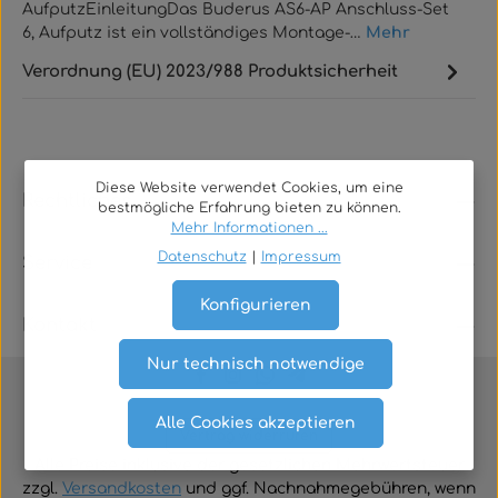
AufputzEinleitungDas Buderus AS6-AP Anschluss-Set
6, Aufputz ist ein vollständiges Montage-…
Mehr
Verordnung (EU) 2023/988 Produktsicherheit
Diese Website verwendet Cookies, um eine
Rechtliches
bestmögliche Erfahrung bieten zu können.
Mehr Informationen ...
Datenschutz
|
Impressum
Service
Konfigurieren
Kontakt
Nur technisch notwendige
Alle Cookies akzeptieren
Vertrag widerrufen
Alle Preise inklusive der gesetzlichen Mehrwertsteuer
zzgl.
Versandkosten
und ggf. Nachnahmegebühren, wenn