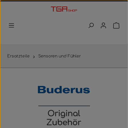
Zum Hauptinhalt springen
Waren
Ersatzteile
Sensoren und Fühler
Bildergalerie überspringen