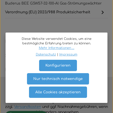
Buderus BEE GSW57-32-100-Al Gas-Strömungswächter
Verordnung (EU) 2023/988 Produktsicherheit
Diese Website verwendet Cookies, um eine
Rechtliches
bestmögliche Erfahrung bieten zu können.
Mehr Informationen ...
Datenschutz
|
Impressum
Service
Konfigurieren
Kontakt
Nur technisch notwendige
Alle Cookies akzeptieren
Vertrag widerrufen
Alle Preise inklusive der gesetzlichen Mehrwertsteuer
zzgl.
Versandkosten
und ggf. Nachnahmegebühren, wenn
nicht anders angegeben.