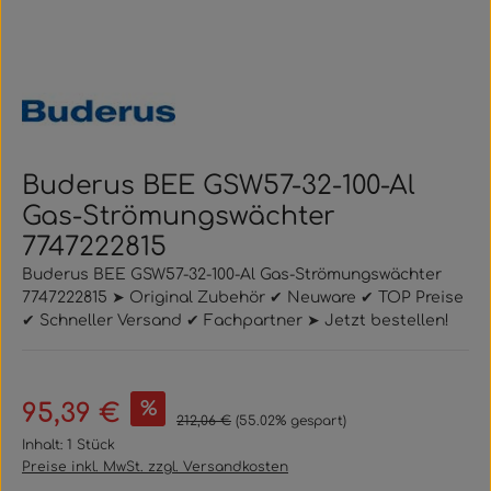
Buderus BEE GSW57-32-100-Al
Gas-Strömungswächter
7747222815
Buderus BEE GSW57-32-100-Al Gas-Strömungswächter
7747222815 ➤ Original Zubehör ✔ Neuware ✔ TOP Preise
✔ Schneller Versand ✔ Fachpartner ➤ Jetzt bestellen!
Verkaufspreis:
%
95,39 €
Regulärer Preis:
212,06 €
(55.02% gespart)
Inhalt:
1 Stück
Preise inkl. MwSt. zzgl. Versandkosten