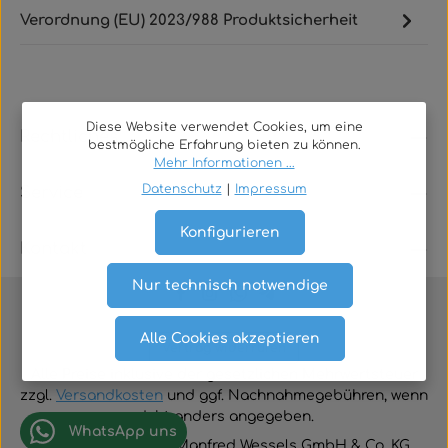
Verordnung (EU) 2023/988 Produktsicherheit
Diese Website verwendet Cookies, um eine
Rechtliches
bestmögliche Erfahrung bieten zu können.
Mehr Informationen ...
Datenschutz
|
Impressum
Service
Konfigurieren
Kontakt
Nur technisch notwendige
Alle Cookies akzeptieren
Vertrag widerrufen
Alle Preise inklusive der gesetzlichen Mehrwertsteuer
zzgl.
Versandkosten
und ggf. Nachnahmegebühren, wenn
nicht anders angegeben.
WhatsApp uns
© 2026 TGA-Shop • Manfred Wessels GmbH & Co. KG