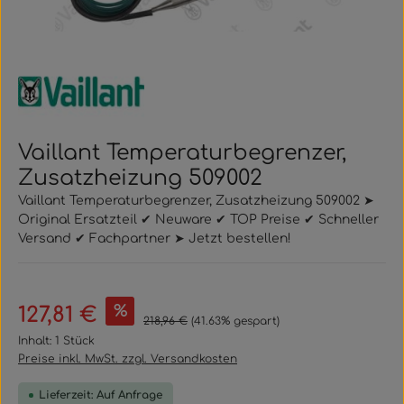
Vaillant Temperaturbegrenzer,
Zusatzheizung 509002
Vaillant Temperaturbegrenzer, Zusatzheizung 509002 ➤
Original Ersatzteil ✔ Neuware ✔ TOP Preise ✔ Schneller
Versand ✔ Fachpartner ➤ Jetzt bestellen!
Verkaufspreis:
%
127,81 €
Regulärer Preis:
218,96 €
(41.63% gespart)
Inhalt:
1 Stück
Preise inkl. MwSt. zzgl. Versandkosten
Lieferzeit: Auf Anfrage