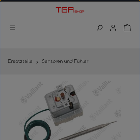
Zum Hauptinhalt springen
Waren
Ersatzteile
Sensoren und Fühler
Bildergalerie überspringen