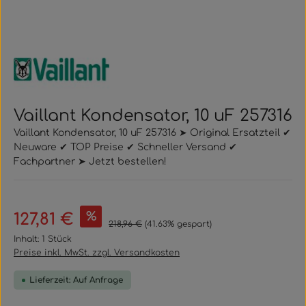
Vaillant Kondensator, 10 uF 257316
Vaillant Kondensator, 10 uF 257316 ➤ Original Ersatzteil ✔
Neuware ✔ TOP Preise ✔ Schneller Versand ✔
Fachpartner ➤ Jetzt bestellen!
Verkaufspreis:
%
127,81 €
Regulärer Preis:
218,96 €
(41.63% gespart)
Inhalt:
1 Stück
Preise inkl. MwSt. zzgl. Versandkosten
Lieferzeit: Auf Anfrage