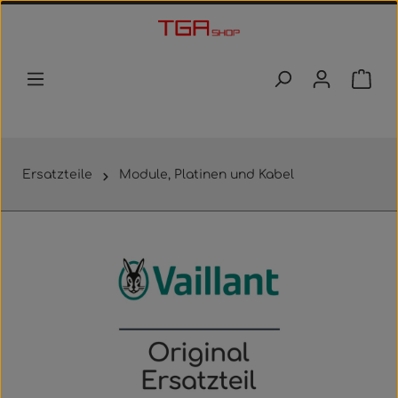
Zum Hauptinhalt springen
Waren
Ersatzteile
Module, Platinen und Kabel
Bildergalerie überspringen