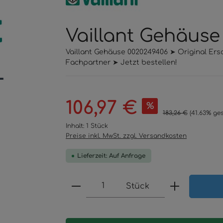
Vaillant Gehäuse
Vaillant Gehäuse 0020249406 ➤ Original Ers
Fachpartner ➤ Jetzt bestellen!
Verkaufspreis:
106,97 €
%
Regulärer Preis:
183,26 €
(41.63% ge
Inhalt:
1 Stück
Preise inkl. MwSt. zzgl. Versandkosten
Lieferzeit: Auf Anfrage
Produkt Anzahl: Gib den 
Stück