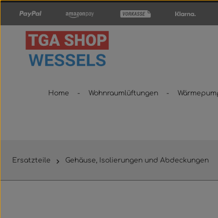
um Hauptinhalt springen
Zur Hauptnavigation springen
Home
Wohnraumlüftungen
Wärmepum
Ersatzteile
Gehäuse, Isolierungen und Abdeckungen
Bildergalerie überspringen