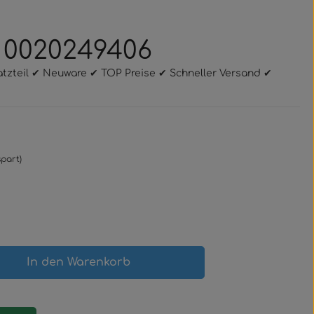
 0020249406
atzteil ✔ Neuware ✔ TOP Preise ✔ Schneller Versand ✔
spart)
gewünschten Wert ein oder benutze 
In den Warenkorb