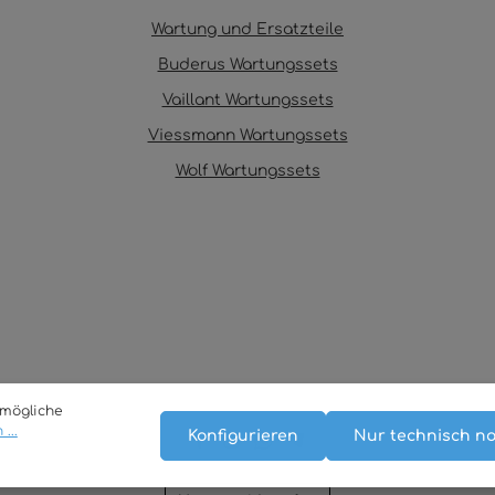
Wartung und Ersatzteile
Buderus Wartungssets
Vaillant Wartungssets
Viessmann Wartungssets
Wolf Wartungssets
tmögliche
...
Konfigurieren
Nur technisch n