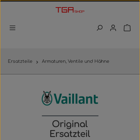
Zum Hauptinhalt springen
Waren
Ersatzteile
Armaturen, Ventile und Hähne
Bildergalerie überspringen