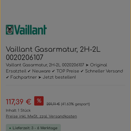
Vaillant Gasarmatur, 2H-2L
0020206107
Vaillant Gasarmatur, 2H-2L 0020206107 ➤ Original
Ersatzteil ✔ Neuware ✔ TOP Preise ✔ Schneller Versand
✔ Fachpartner ➤ Jetzt bestellen!
Verkaufspreis:
%
117,39 €
Regulärer Preis:
201,11 €
(41.63% gespart)
Inhalt:
1 Stück
Preise inkl. MwSt. zzgl. Versandkosten
Lieferzeit: 3 - 6 Werktage