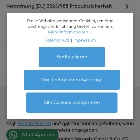
Verordnung (EU) 2023/988 Produktsicherheit
Diese Website verwendet Cookies, um eine
bestmögliche Erfahrung bieten zu können.
Mehr Informationen ...
Datenschutz
|
Impressum
Rechtliches
Konfigurieren
Service
Kontakt
Nur technisch notwendige
Alle Cookies akzeptieren
Vertrag widerrufen
Alle Preise inklusive der gesetzlichen Mehrwertsteuer
zzgl.
Versandkosten
und ggf. Nachnahmegebühren, wenn
nicht anders angegeben.
WhatsApp uns
© 2026 TGA-Shop • Manfred Wessels GmbH & Co. KG