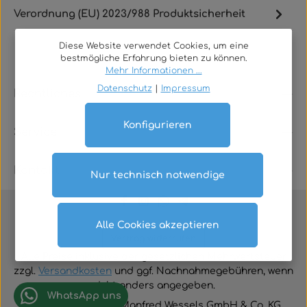
Verordnung (EU) 2023/988 Produktsicherheit
Diese Website verwendet Cookies, um eine
bestmögliche Erfahrung bieten zu können.
Mehr Informationen ...
Datenschutz
|
Impressum
Rechtliches
Konfigurieren
Service
Kontakt
Nur technisch notwendige
Alle Cookies akzeptieren
Vertrag widerrufen
Alle Preise inklusive der gesetzlichen Mehrwertsteuer
zzgl.
Versandkosten
und ggf. Nachnahmegebühren, wenn
nicht anders angegeben.
WhatsApp uns
© 2026 TGA-Shop • Manfred Wessels GmbH & Co. KG