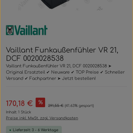
Vaillant Funkaußenfühler VR 21,
DCF 0020028538
Vaillant Funkaußenfühler VR 21, DCF 0020028538 ➤
Original Ersatzteil ✔ Neuware ✔ TOP Preise ✔ Schneller
Versand ✔ Fachpartner ➤ Jetzt bestellen!
Verkaufspreis:
%
170,18 €
Regulärer Preis:
291,55 €
(41.63% gespart)
Inhalt:
1 Stück
Preise inkl. MwSt. zzgl. Versandkosten
Lieferzeit: 3 - 6 Werktage