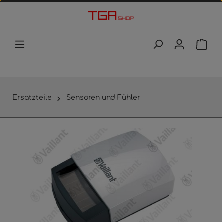
Zum Hauptinhalt springen
Waren
Ersatzteile
Sensoren und Fühler
Bildergalerie überspringen