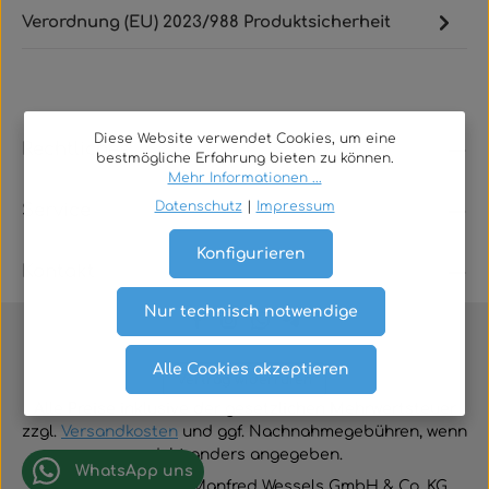
Verordnung (EU) 2023/988 Produktsicherheit
Diese Website verwendet Cookies, um eine
Rechtliches
bestmögliche Erfahrung bieten zu können.
Mehr Informationen ...
Datenschutz
|
Impressum
Service
Konfigurieren
Kontakt
Nur technisch notwendige
Alle Cookies akzeptieren
Vertrag widerrufen
Alle Preise inklusive der gesetzlichen Mehrwertsteuer
zzgl.
Versandkosten
und ggf. Nachnahmegebühren, wenn
nicht anders angegeben.
WhatsApp uns
© 2026 TGA-Shop • Manfred Wessels GmbH & Co. KG