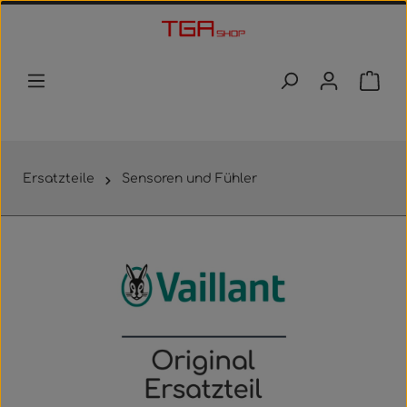
Zum Hauptinhalt springen
Waren
Ersatzteile
Sensoren und Fühler
Bildergalerie überspringen