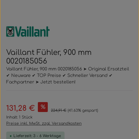
Vaillant Fühler, 900 mm
0020185056
Vaillant Fühler, 900 mm 0020185056 ➤ Original Ersatzteil
✔ Neuware ✔ TOP Preise ✔ Schneller Versand ✔
Fachpartner ➤ Jetzt bestellen!
Verkaufspreis:
%
131,28 €
Regulärer Preis:
224,91 €
(41.63% gespart)
Inhalt:
1 Stück
Preise inkl. MwSt. zzgl. Versandkosten
Lieferzeit: 3 - 6 Werktage