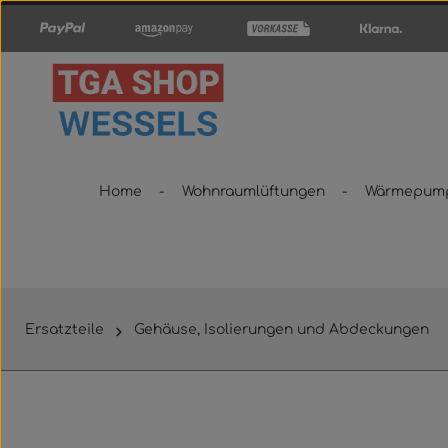
um Hauptinhalt springen
Zur Hauptnavigation springen
Home
Wohnraumlüftungen
Wärmepum
Ersatzteile
Gehäuse, Isolierungen und Abdeckungen
Bildergalerie überspringen