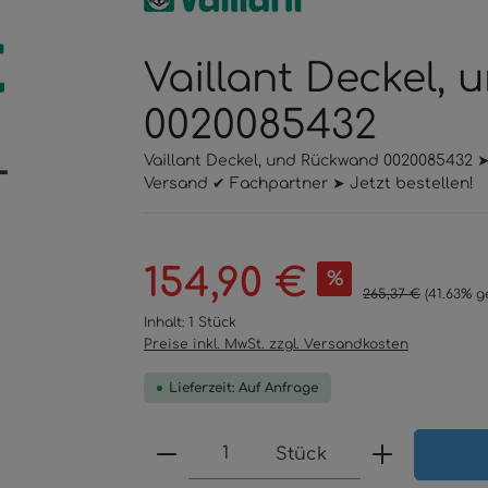
Vaillant Deckel,
0020085432
Vaillant Deckel, und Rückwand 0020085432 ➤
Versand ✔ Fachpartner ➤ Jetzt bestellen!
Verkaufspreis:
154,90 €
%
Regulärer Preis:
265,37 €
(41.63% g
Inhalt:
1 Stück
Preise inkl. MwSt. zzgl. Versandkosten
Lieferzeit: Auf Anfrage
Produkt Anzahl: Gib den 
Stück