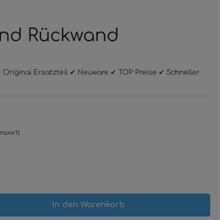
 und Rückwand
 Original Ersatzteil ✔ Neuware ✔ TOP Preise ✔ Schneller
espart)
gewünschten Wert ein oder benutze 
In den Warenkorb