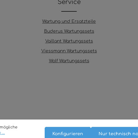
Service
Wartung und Ersatzteile
Buderus Wartungssets
Vaillant Wartungssets
Viessmann Wartungssets
Wolf Wartungssets
tmögliche
...
Konfigurieren
Nur technisch n