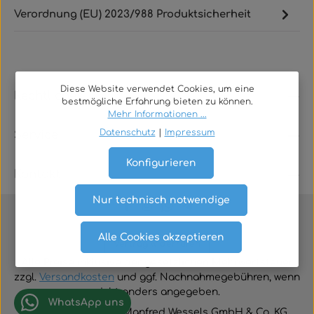
Verordnung (EU) 2023/988 Produktsicherheit
Diese Website verwendet Cookies, um eine
Rechtliches
bestmögliche Erfahrung bieten zu können.
Mehr Informationen ...
Datenschutz
|
Impressum
Service
Konfigurieren
Kontakt
Nur technisch notwendige
Alle Cookies akzeptieren
Vertrag widerrufen
Alle Preise inklusive der gesetzlichen Mehrwertsteuer
zzgl.
Versandkosten
und ggf. Nachnahmegebühren, wenn
nicht anders angegeben.
WhatsApp uns
© 2026 TGA-Shop • Manfred Wessels GmbH & Co. KG