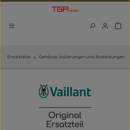
Zum Hauptinhalt springen
Waren
Ersatzteile
Gehäuse, Isolierungen und Abdeckungen
Bildergalerie überspringen