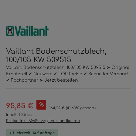
Vaillant Bodenschutzblech,
100/105 KW 509515
Vaillant Bodenschutzblech, 100/105 KW 509515 ➤ Original
Ersatzteil ✔ Neuware ✔ TOP Preise ✔ Schneller Versand
✔ Fachpartner ➤ Jetzt bestellen!
Verkaufspreis:
%
95,85 €
Regulärer Preis:
164,22 €
(41.63% gespart)
Inhalt:
1 Stück
Preise inkl. MwSt. zzgl. Versandkosten
Lieferzeit: Auf Anfrage