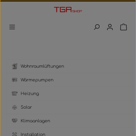
Zum Hauptinhalt springen
Waren
Wohnraumlüftungen
Wärmepumpen
Heizung
Solar
Klimaanlagen
Installation