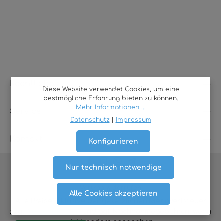
Rechtliches
Diese Website verwendet Cookies, um eine
bestmögliche Erfahrung bieten zu können.
Mehr Informationen ...
Service
Datenschutz
|
Impressum
Kontakt
Konfigurieren
Nur technisch notwendige
Vertrag widerrufen
Alle Cookies akzeptieren
Alle Preise inklusive der gesetzlichen Mehrwertsteuer
zzgl.
Versandkosten
und ggf. Nachnahmegebühren, wenn